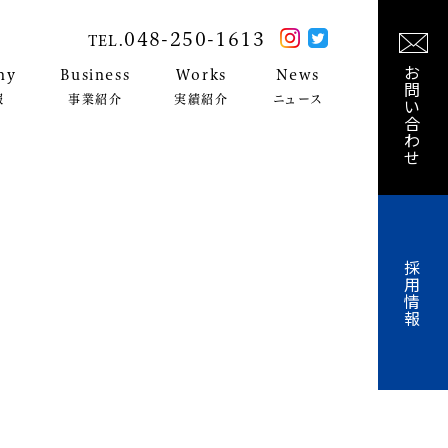
048-250-1613
TEL.
お
ny
Business
Works
News
問
報
事業紹介
実績紹介
ニュース
い
合
わ
せ
採
用
情
報