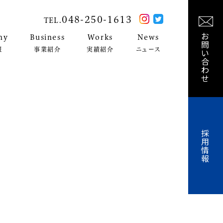
048-250-1613
TEL.
お
ny
Business
Works
News
問
報
事業紹介
実績紹介
ニュース
い
合
わ
せ
採
用
情
報