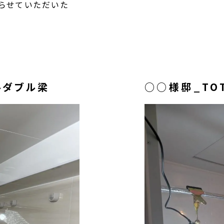
らせていただいた
ルダブル梁
○○様邸_TO