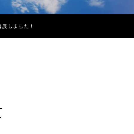
出展しました！
て