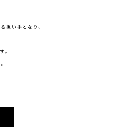
る担い手となり、
す。
。
。