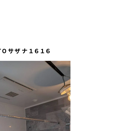
TOサザナ１６１６