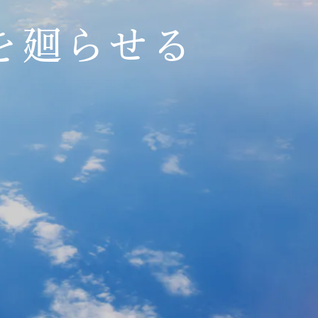
を
廻らせる