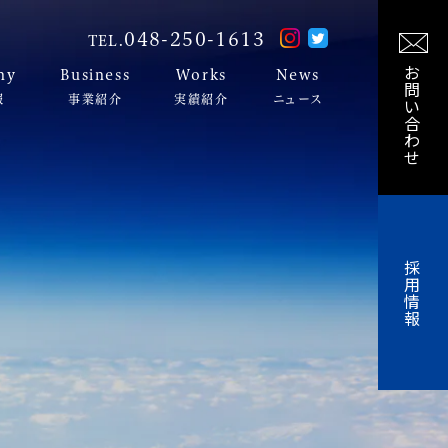
048-250-1613
TEL.
お
ny
Business
Works
News
問
報
事業紹介
実績紹介
ニュース
い
合
わ
せ
採
用
情
報